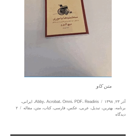
متن کاو
ارسال
برچسب‌ها
آذر ۲۳, ۱۳۹۸
Readiris
،
PDF
،
Omni
،
Acrobat
،
Abby
،
ایرانی
،
شده
برنامه
،
بهترین
،
تبدیل
،
عربی
،
عکس
،
فارسی
،
کتاب
،
متن
،
مقاله
۲
در
برای
دیدگاه
بهترین
برنامه
تبدیل