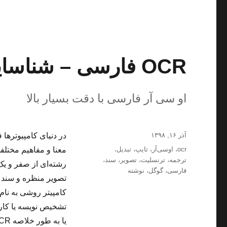
OCR فارسی – شناسایی کاراکتر نوری
او سی آر فارسی با دقت بسیار بالا
ارسال
آذر ۱۶, ۱۳۹۸
در دنیای کامپیوترها
شده
برچسب‌ها
ocr
،
اوسی‌آر
،
تایپ
،
تبدیل
،
معنا و مفاهیم مختلف
در
ترجمه
،
ترنسلیت
،
تصویر
،
سند
،
رشته‌ای از صفر و یک
فارسی
،
گوگل
،
نوشته
تصویر منظره و سند ت
کامپیتر روشی به نام
تشخیص نویسه یا کار
یا به طور خلاصه OCR گفته می‌شود.